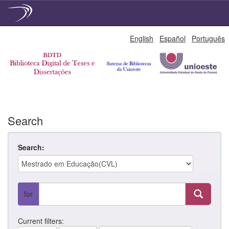
Skip
English
Español
Português
navigation
Search
Search:
for
Current filters: