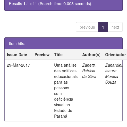
Results 1-1 of 1 (Search time: 0.003 seconds).
previous
1
next
Item hits:
Issue Date
Preview
Title
Author(s)
Orientador
29-Mar-2017
Uma análise
Zanetti,
Zanardini,
das políticas
Patricia
Isaura
educacionais
da Silva
Monica
para as
Souza
pessoas
com
deficiência
visual no
Estado do
Paraná