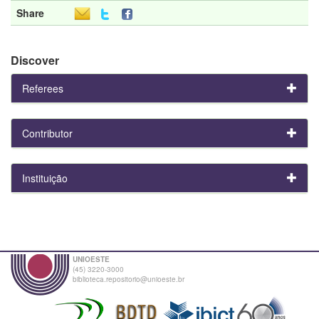
Share
Discover
Referees
Contributor
Instituição
UNIOESTE
(45) 3220-3000
biblioteca.repositorio@unioeste.br