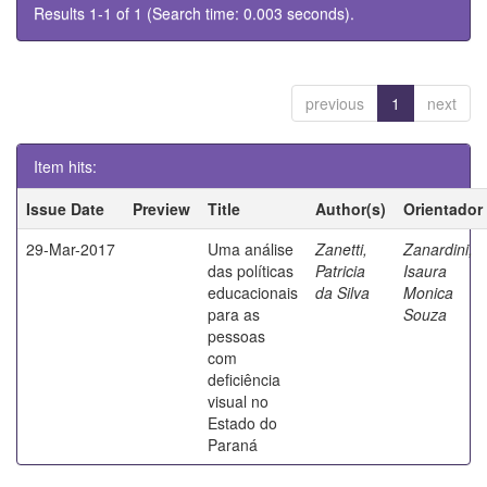
Results 1-1 of 1 (Search time: 0.003 seconds).
previous
1
next
Item hits:
Issue Date
Preview
Title
Author(s)
Orientador
29-Mar-2017
Uma análise
Zanetti,
Zanardini,
das políticas
Patricia
Isaura
educacionais
da Silva
Monica
para as
Souza
pessoas
com
deficiência
visual no
Estado do
Paraná