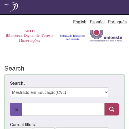
Skip
English
Español
Português
navigation
Search
Search:
for
Current filters: