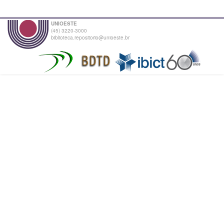
UNIOESTE
(45) 3220-3000
biblioteca.repositorio@unioeste.br