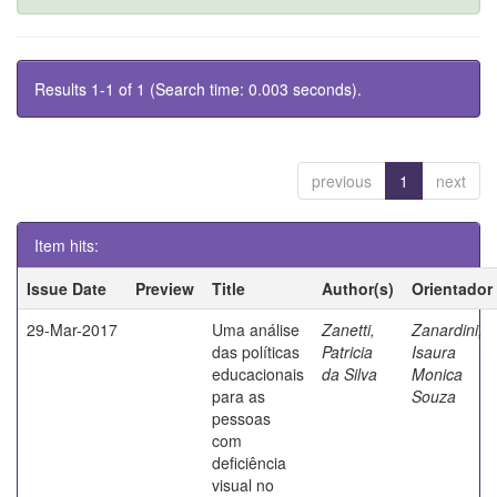
Results 1-1 of 1 (Search time: 0.003 seconds).
previous
1
next
Item hits:
Issue Date
Preview
Title
Author(s)
Orientador
29-Mar-2017
Uma análise
Zanetti,
Zanardini,
das políticas
Patricia
Isaura
educacionais
da Silva
Monica
para as
Souza
pessoas
com
deficiência
visual no