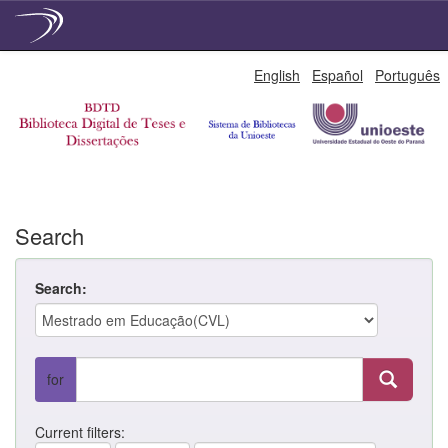
Skip
English
Español
Português
navigation
Search
Search:
for
Current filters: