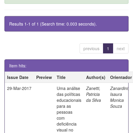
Results 1-1 of 1 (Search time: 0.003 seconds).
previous
1
next
Item hits:
Issue Date
Preview
Title
Author(s)
Orientador
29-Mar-2017
Uma análise
Zanetti,
Zanardini,
das políticas
Patricia
Isaura
educacionais
da Silva
Monica
para as
Souza
pessoas
com
deficiência
visual no