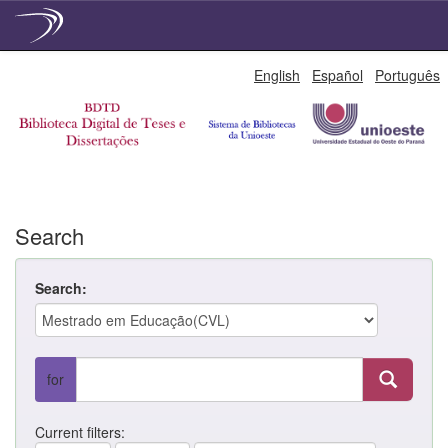
Skip
English
Español
Português
navigation
Search
Search:
for
Current filters: