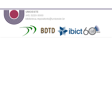
UNIOESTE
(45) 3220-3000
biblioteca.repositorio@unioeste.br