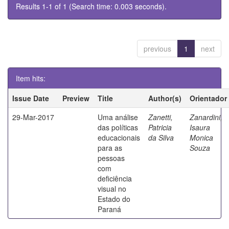
Results 1-1 of 1 (Search time: 0.003 seconds).
previous
1
next
Item hits:
Issue Date
Preview
Title
Author(s)
Orientador
29-Mar-2017
Uma análise
Zanetti,
Zanardini,
das políticas
Patricia
Isaura
educacionais
da Silva
Monica
para as
Souza
pessoas
com
deficiência
visual no
Estado do
Paraná