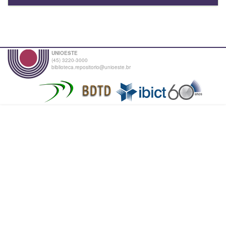
UNIOESTE
(45) 3220-3000
biblioteca.repositorio@unioeste.br