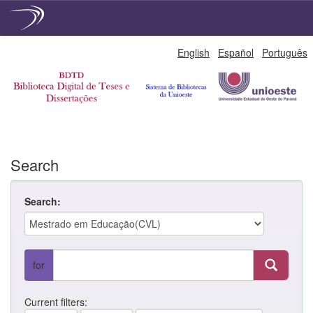
Skip
English
Español
Português
navigation
Search
Search:
for
Current filters: