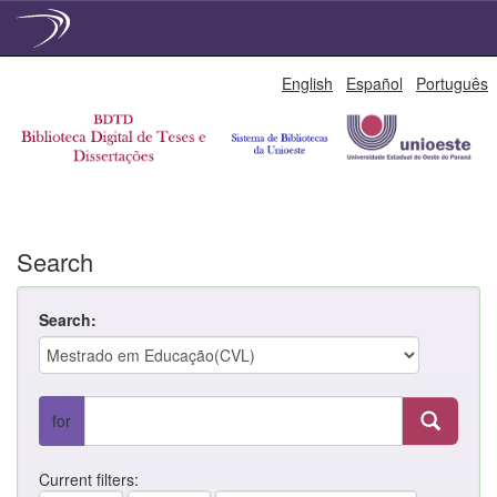
Skip
English
Español
Português
navigation
Search
Search:
for
Current filters: