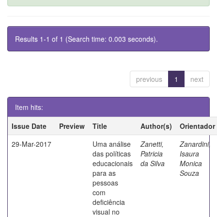
Results 1-1 of 1 (Search time: 0.003 seconds).
previous
1
next
Item hits:
Issue Date
Preview
Title
Author(s)
Orientador
29-Mar-2017
Uma análise
Zanetti,
Zanardini,
das políticas
Patricia
Isaura
educacionais
da Silva
Monica
para as
Souza
pessoas
com
deficiência
visual no