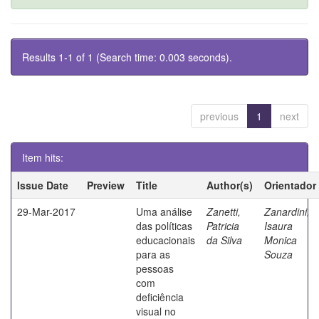
Results 1-1 of 1 (Search time: 0.003 seconds).
previous
1
next
Item hits:
Issue Date
Preview
Title
Author(s)
Orientador
29-Mar-2017
Uma análise
Zanetti,
Zanardini,
das políticas
Patricia
Isaura
educacionais
da Silva
Monica
para as
Souza
pessoas
com
deficiência
visual no