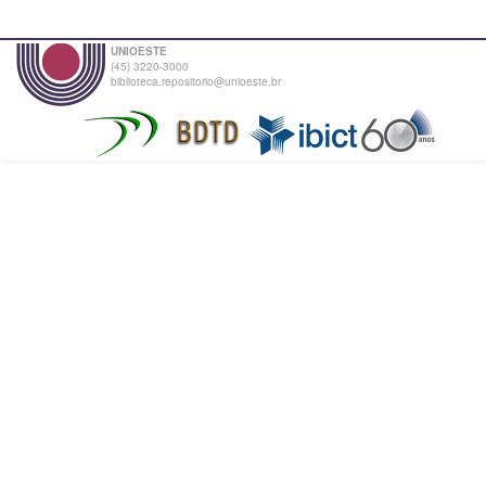
UNIOESTE
(45) 3220-3000
biblioteca.repositorio@unioeste.br