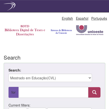
Skip
English
Español
Português
navigation
Search
Search:
for
Current filters: