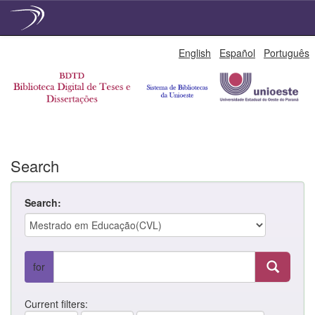
Skip
English
Español
Português
navigation
Search
Search:
for
Current filters: