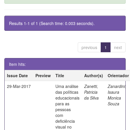
Results 1-1 of 1 (Search time: 0.003 seconds).
previous
1
next
Item hits:
Issue Date
Preview
Title
Author(s)
Orientador
29-Mar-2017
Uma análise
Zanetti,
Zanardini,
das políticas
Patricia
Isaura
educacionais
da Silva
Monica
para as
Souza
pessoas
com
deficiência
visual no