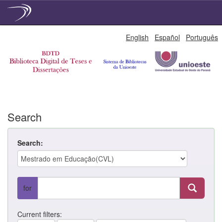
Skip
English
Español
Português
navigation
Search
Search:
for
Current filters: