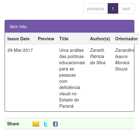
previous
1
next
Item hits:
Issue Date
Preview
Title
Author(s)
Orientador
29-Mar-2017
Uma análise
Zanetti,
Zanardini,
das políticas
Patricia
Isaura
educacionais
da Silva
Monica
para as
Souza
pessoas
com
deficiência
visual no
Estado do
Paraná
Share