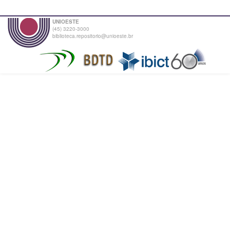
UNIOESTE
(45) 3220-3000
biblioteca.repositorio@unioeste.br