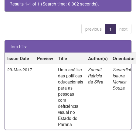
Results 1-1 of 1 (Search time: 0.002 seconds).
previous
1
next
Item hits:
Issue Date
Preview
Title
Author(s)
Orientador
29-Mar-2017
Uma análise
Zanetti,
Zanardini,
das políticas
Patricia
Isaura
educacionais
da Silva
Monica
para as
Souza
pessoas
com
deficiência
visual no
Estado do
Paraná