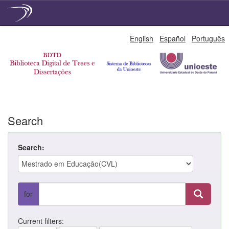
Skip
English
Español
Português
navigation
Search
Search:
for
Current filters: