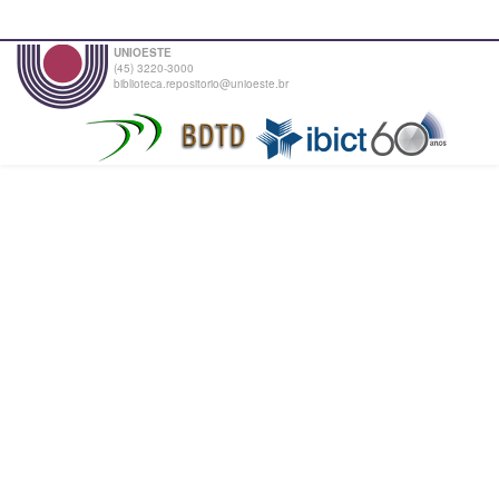
UNIOESTE
(45) 3220-3000
biblioteca.repositorio@unioeste.br