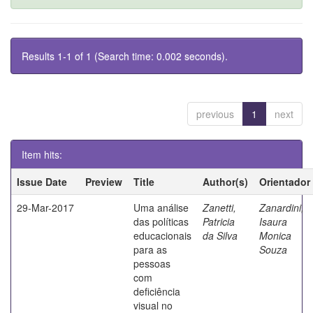
Results 1-1 of 1 (Search time: 0.002 seconds).
previous
1
next
Item hits:
Issue Date
Preview
Title
Author(s)
Orientador
29-Mar-2017
Uma análise
Zanetti,
Zanardini,
das políticas
Patricia
Isaura
educacionais
da Silva
Monica
para as
Souza
pessoas
com
deficiência
visual no