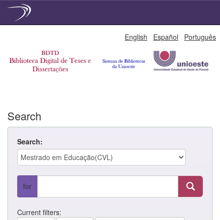
Skip
English
Español
Português
navigation
Search
Search:
for
Current filters: