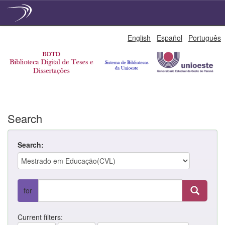
Skip
English
Español
Português
navigation
Search
Search:
for
Current filters: