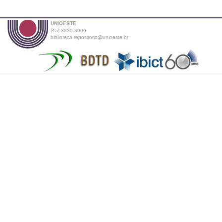
UNIOESTE
(45) 3220-3000
biblioteca.repositorio@unioeste.br