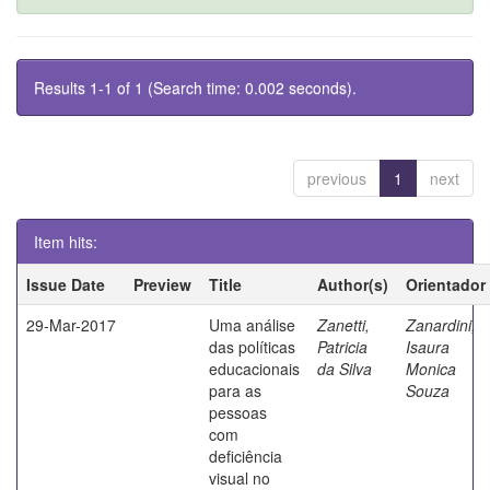
Results 1-1 of 1 (Search time: 0.002 seconds).
previous
1
next
Item hits:
Issue Date
Preview
Title
Author(s)
Orientador
29-Mar-2017
Uma análise
Zanetti,
Zanardini,
das políticas
Patricia
Isaura
educacionais
da Silva
Monica
para as
Souza
pessoas
com
deficiência
visual no