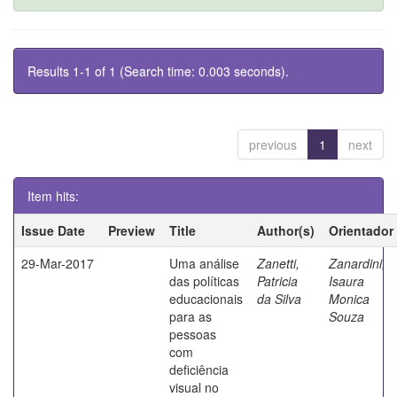
Results 1-1 of 1 (Search time: 0.003 seconds).
previous
1
next
Item hits:
Issue Date
Preview
Title
Author(s)
Orientador
29-Mar-2017
Uma análise
Zanetti,
Zanardini,
das políticas
Patricia
Isaura
educacionais
da Silva
Monica
para as
Souza
pessoas
com
deficiência
visual no