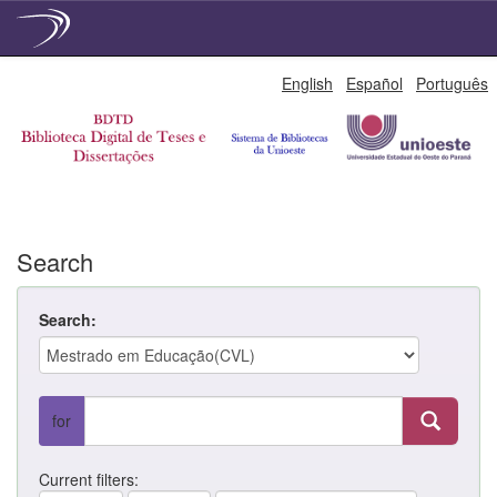
Skip
English
Español
Português
navigation
Search
Search:
for
Current filters: