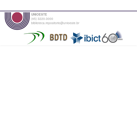
UNIOESTE
(45) 3220-3000
biblioteca.repositorio@unioeste.br