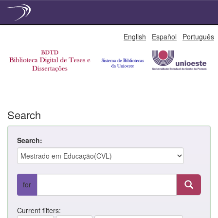
Skip
English
Español
Português
navigation
Search
Search:
for
Current filters: