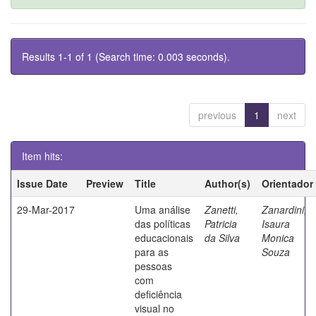
Results 1-1 of 1 (Search time: 0.003 seconds).
previous
1
next
Item hits:
Issue Date
Preview
Title
Author(s)
Orientador
29-Mar-2017
Uma análise
Zanetti,
Zanardini,
das políticas
Patricia
Isaura
educacionais
da Silva
Monica
para as
Souza
pessoas
com
deficiência
visual no