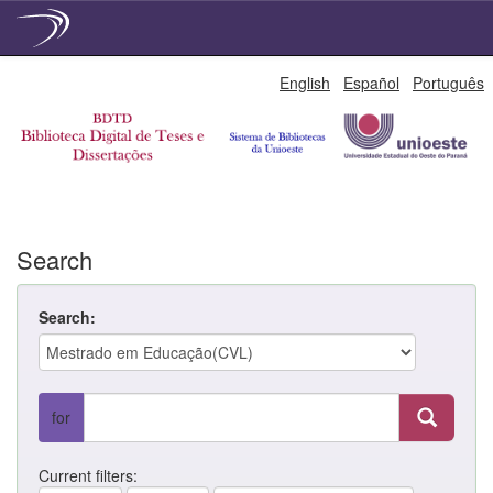
Skip
English
Español
Português
navigation
Search
Search:
for
Current filters: