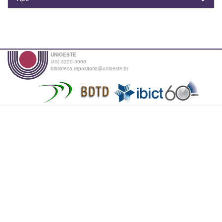
UNIOESTE
(45) 3220-3000
biblioteca.repositorio@unioeste.br