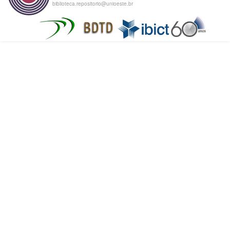
biblioteca.repositorio@unioeste.br