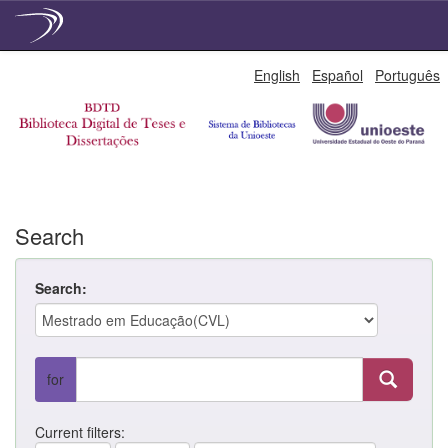
Skip
English
Español
Português
navigation
Search
Search:
for
Current filters: