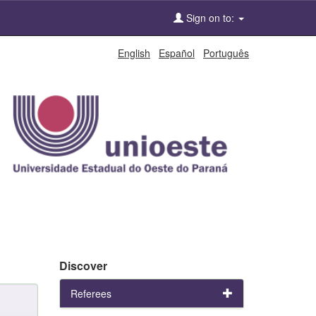
Sign on to:
English
Español
Português
Discover
Referees