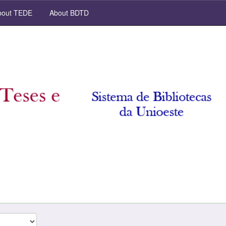
out TEDE
About BDTD