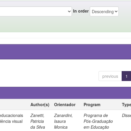
In order
previous
1
Author(s)
Orientador
Program
Typ
 educacionais
Zanetti,
Zanardini,
Programa de
Diss
ência visual
Patricia
Isaura
Pós-Graduação
da Silva
Monica
em Educação