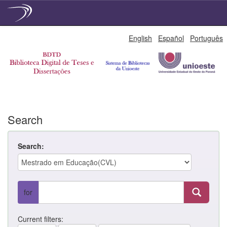
Skip
English
Español
Português
navigation
Search
Search:
for
Current filters: