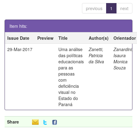
previous
1
next
Item hits:
Issue Date
Preview
Title
Author(s)
Orientador
29-Mar-2017
Uma análise
Zanetti,
Zanardini,
das políticas
Patricia
Isaura
educacionais
da Silva
Monica
para as
Souza
pessoas
com
deficiência
visual no
Estado do
Paraná
Share