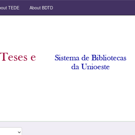
out TEDE
About BDTD