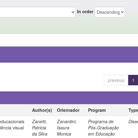
In order
previous
1
Author(s)
Orientador
Program
Typ
 educacionais
Zanetti,
Zanardini,
Programa de
Diss
ência visual
Patricia
Isaura
Pós-Graduação
da Silva
Monica
em Educação