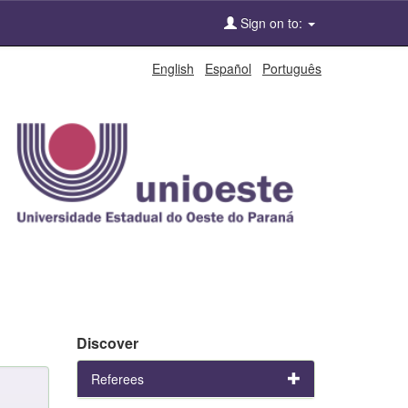
Sign on to:
English
Español
Português
Discover
Referees