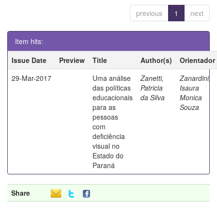
previous
1
next
Item hits:
Issue Date
Preview
Title
Author(s)
Orientador
29-Mar-2017
Uma análise
Zanetti,
Zanardini,
das políticas
Patricia
Isaura
educacionais
da Silva
Monica
para as
Souza
pessoas
com
deficiência
visual no
Estado do
Paraná
Share