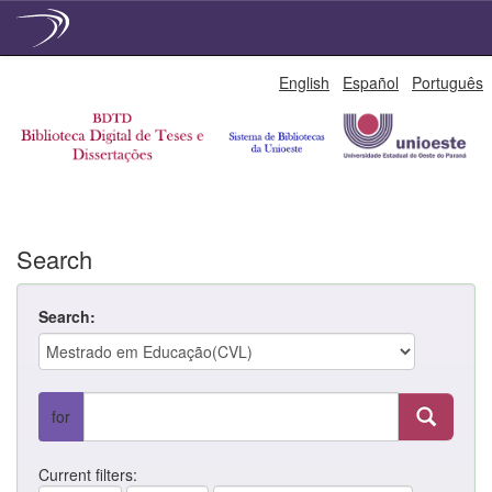
Skip
English
Español
Português
navigation
Search
Search:
for
Current filters: