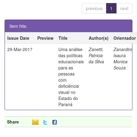
previous
1
next
Item hits:
Issue Date
Preview
Title
Author(s)
Orientador
29-Mar-2017
Uma análise
Zanetti,
Zanardini,
das políticas
Patricia
Isaura
educacionais
da Silva
Monica
para as
Souza
pessoas
com
deficiência
visual no
Estado do
Paraná
Share