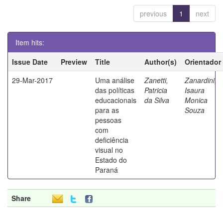
previous
1
next
Item hits:
Issue Date
Preview
Title
Author(s)
Orientador
29-Mar-2017
Uma análise
Zanetti,
Zanardini,
das políticas
Patricia
Isaura
educacionais
da Silva
Monica
para as
Souza
pessoas
com
deficiência
visual no
Estado do
Paraná
Share