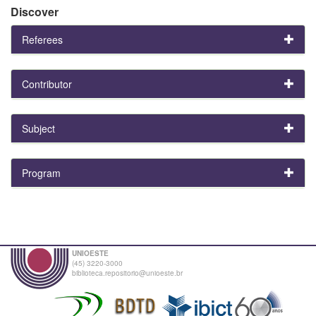
Discover
Referees
Contributor
Subject
Program
UNIOESTE
(45) 3220-3000
biblioteca.repositorio@unioeste.br