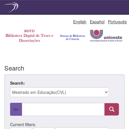
Skip
English
Español
Português
navigation
Search
Search:
for
Current filters: