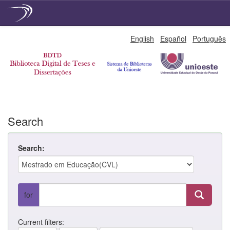
Skip
English
Español
Português
navigation
Search
Search:
for
Current filters: