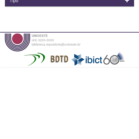
Tipo
UNIOESTE
(45) 3220-3000
biblioteca.repositorio@unioeste.br