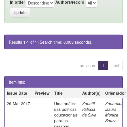
In order
Authors/record
Results 1-1 of 1 (Search time: 0.003 seconds).
previous
1
next
Item hits:
Issue Date
Preview
Title
Author(s)
Orientador
29-Mar-2017
Uma análise
Zanetti,
Zanardini,
das políticas
Patricia
Isaura
educacionais
da Silva
Monica
para as
Souza
pessoas