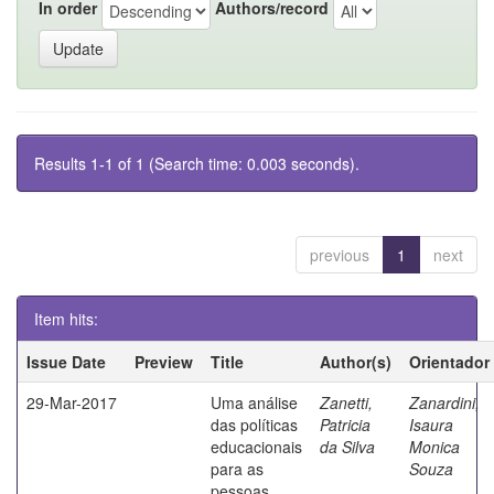
In order
Authors/record
Results 1-1 of 1 (Search time: 0.003 seconds).
previous
1
next
Item hits:
Issue Date
Preview
Title
Author(s)
Orientador
29-Mar-2017
Uma análise
Zanetti,
Zanardini,
das políticas
Patricia
Isaura
educacionais
da Silva
Monica
para as
Souza
pessoas