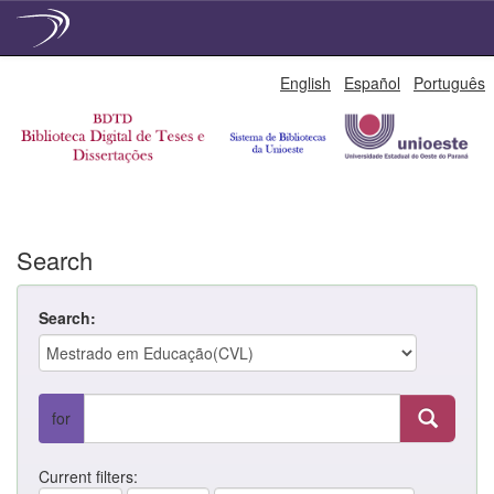
Skip
English
Español
Português
navigation
Search
Search:
for
Current filters: