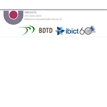
UNIOESTE
(45) 3220-3000
biblioteca.repositorio@unioeste.br