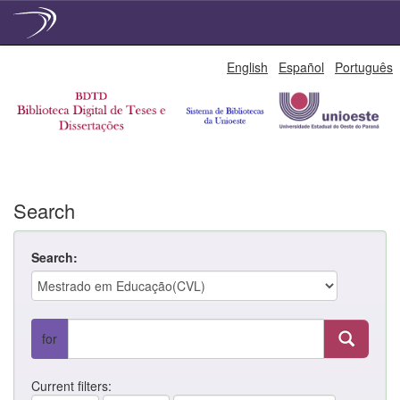
Skip
English
Español
Português
navigation
Search
Search:
for
Current filters: