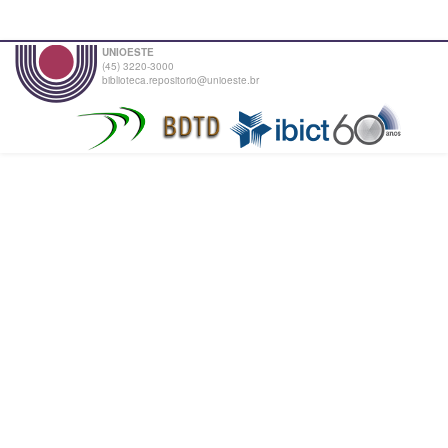
UNIOESTE
(45) 3220-3000
biblioteca.repositorio@unioeste.br