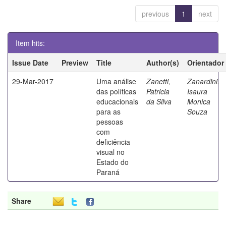
previous
1
next
Item hits:
Issue Date
Preview
Title
Author(s)
Orientador
29-Mar-2017
Uma análise
Zanetti,
Zanardini,
das políticas
Patricia
Isaura
educacionais
da Silva
Monica
para as
Souza
pessoas
com
deficiência
visual no
Estado do
Paraná
Share