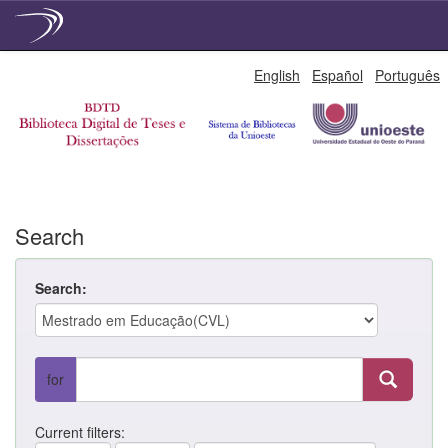
Skip
English
Español
Português
navigation
Search
Search:
for
Current filters: