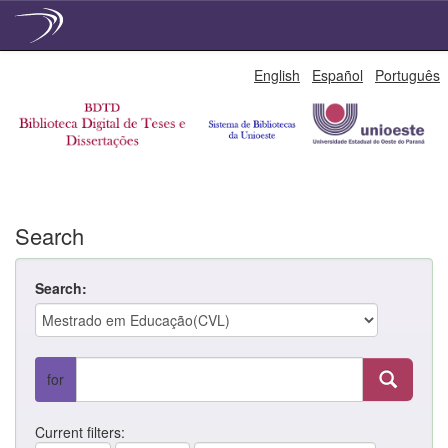
Skip
English
Español
Português
navigation
Search
Search:
for
Current filters: