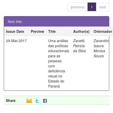
previous
1
next
Item hits:
Issue Date
Preview
Title
Author(s)
Orientador
29-Mar-2017
Uma análise
Zanetti,
Zanardini,
das políticas
Patricia
Isaura
educacionais
da Silva
Monica
para as
Souza
pessoas
com
deficiência
visual no
Estado do
Paraná
Share