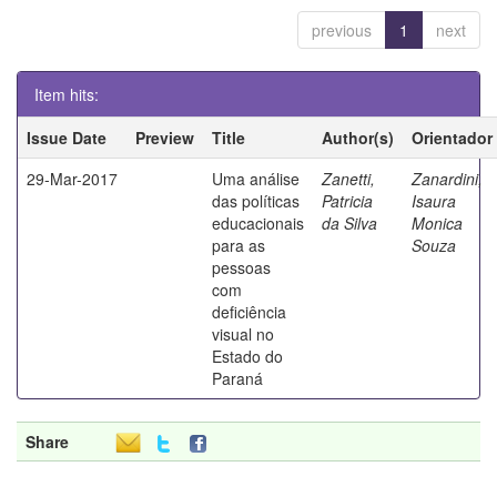
previous
1
next
Item hits:
Issue Date
Preview
Title
Author(s)
Orientador
29-Mar-2017
Uma análise
Zanetti,
Zanardini,
das políticas
Patricia
Isaura
educacionais
da Silva
Monica
para as
Souza
pessoas
com
deficiência
visual no
Estado do
Paraná
Share