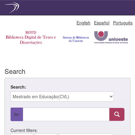
Skip
English
Español
Português
navigation
Search
Search:
for
Current filters: