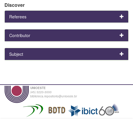
Discover
Referees
Contributor
Subject
UNIOESTE
(45) 3220-3000
biblioteca.repositorio@unioeste.br