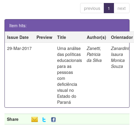
previous
1
next
Item hits:
Issue Date
Preview
Title
Author(s)
Orientador
29-Mar-2017
Uma análise
Zanetti,
Zanardini,
das políticas
Patricia
Isaura
educacionais
da Silva
Monica
para as
Souza
pessoas
com
deficiência
visual no
Estado do
Paraná
Share