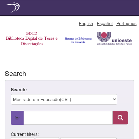
Skip
English
Español
Português
navigation
Search
Search:
for
Current filters: