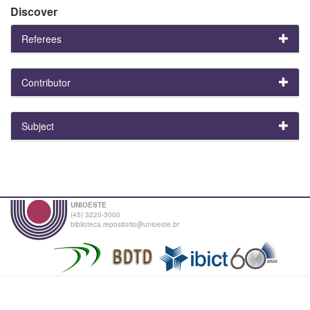
Discover
Referees
Contributor
Subject
UNIOESTE
(45) 3220-3000
biblioteca.repositorio@unioeste.br