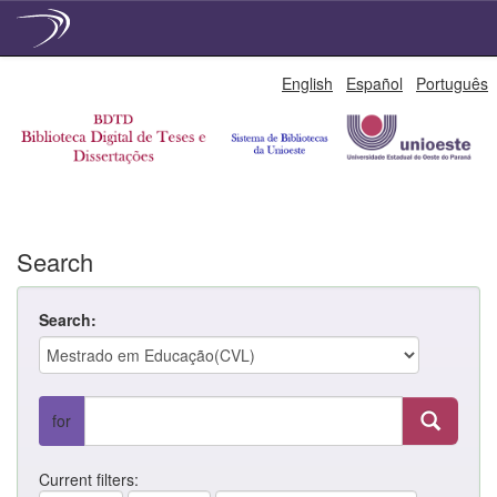
Skip
English
Español
Português
navigation
Search
Search:
for
Current filters: