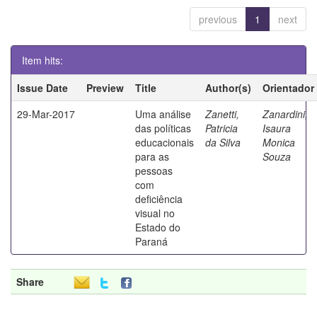
previous
1
next
Item hits:
Issue Date
Preview
Title
Author(s)
Orientador
29-Mar-2017
Uma análise
Zanetti,
Zanardini,
das políticas
Patricia
Isaura
educacionais
da Silva
Monica
para as
Souza
pessoas
com
deficiência
visual no
Estado do
Paraná
Share