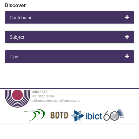
Discover
Contributor
Subject
Tipo
UNIOESTE
(45) 3220-3000
biblioteca.repositorio@unioeste.br