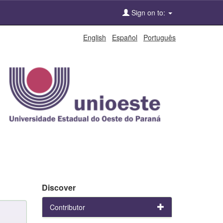
Sign on to:
English
Español
Português
Discover
Contributor