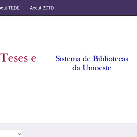
out TEDE
About BDTD