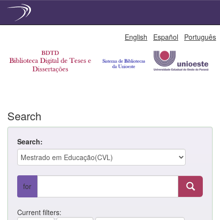
Skip
English
Español
Português
navigation
Search
Search:
for
Current filters: