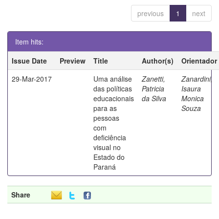
previous
1
next
Item hits:
Issue Date
Preview
Title
Author(s)
Orientador
29-Mar-2017
Uma análise
Zanetti,
Zanardini,
das políticas
Patricia
Isaura
educacionais
da Silva
Monica
para as
Souza
pessoas
com
deficiência
visual no
Estado do
Paraná
Share