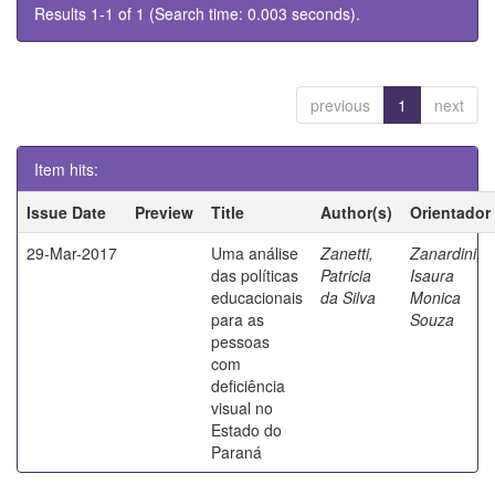
Results 1-1 of 1 (Search time: 0.003 seconds).
previous
1
next
Item hits:
Issue Date
Preview
Title
Author(s)
Orientador
29-Mar-2017
Uma análise
Zanetti,
Zanardini,
das políticas
Patricia
Isaura
educacionais
da Silva
Monica
para as
Souza
pessoas
com
deficiência
visual no
Estado do
Paraná