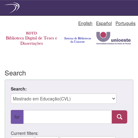
Skip
English
Español
Português
navigation
Search
Search:
for
Current filters: