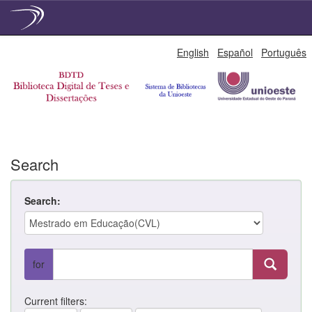
Skip
English
Español
Português
navigation
Search
Search:
for
Current filters: