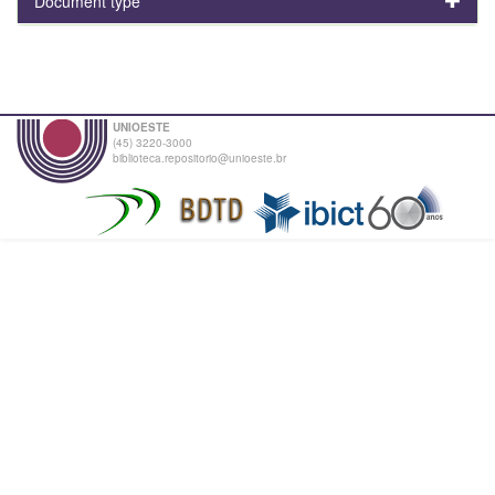
Document type
UNIOESTE
(45) 3220-3000
biblioteca.repositorio@unioeste.br