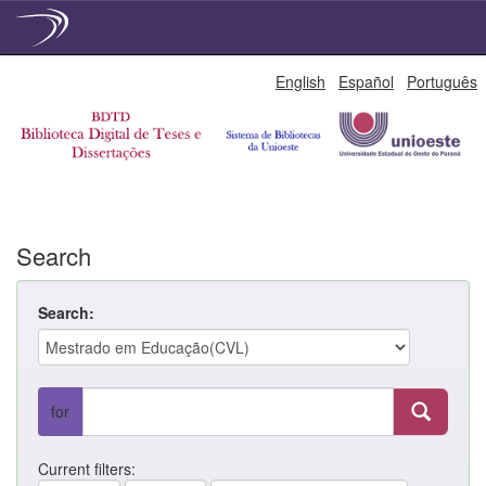
Skip
English
Español
Português
navigation
Search
Search:
for
Current filters: