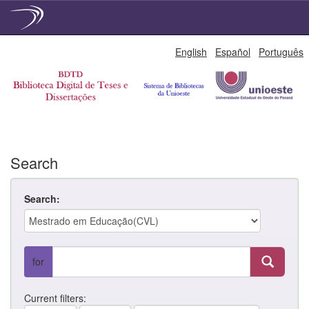
Skip
English
Español
Português
navigation
Search
Search:
for
Current filters: