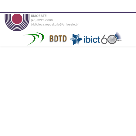
UNIOESTE
(45) 3220-3000
biblioteca.repositorio@unioeste.br