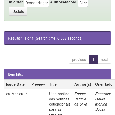
In order
Authors/record
Results 1-1 of 1 (Search time: 0.003 seconds).
previous
1
next
Item hits:
Issue Date
Preview
Title
Author(s)
Orientador
29-Mar-2017
Uma análise
Zanetti,
Zanardini,
das políticas
Patricia
Isaura
educacionais
da Silva
Monica
para as
Souza
pessoas