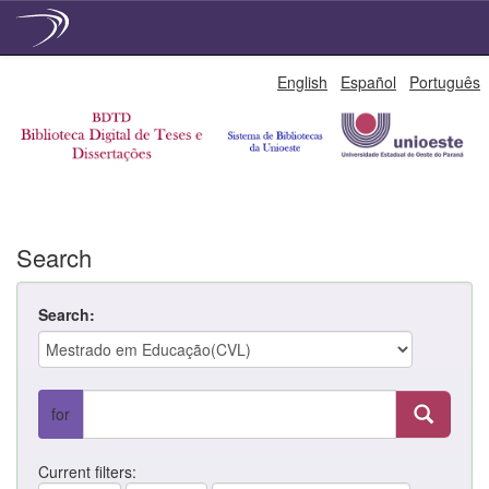
Skip
English
Español
Português
navigation
Search
Search:
for
Current filters: