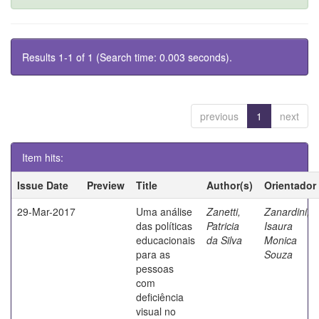
Results 1-1 of 1 (Search time: 0.003 seconds).
previous
1
next
Item hits:
Issue Date
Preview
Title
Author(s)
Orientador
29-Mar-2017
Uma análise
Zanetti,
Zanardini,
das políticas
Patricia
Isaura
educacionais
da Silva
Monica
para as
Souza
pessoas
com
deficiência
visual no