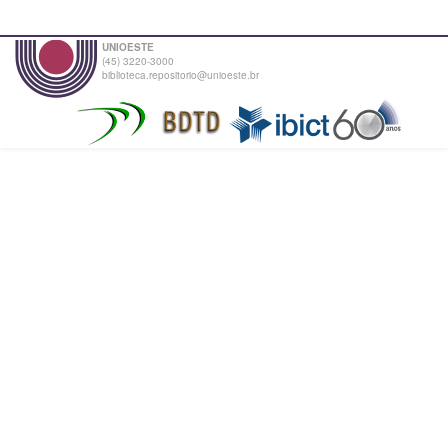
UNIOESTE
(45) 3220-3000
biblioteca.repositorio@unioeste.br