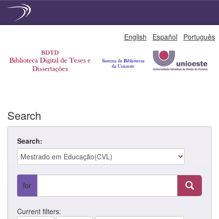
Skip
English
Español
Português
navigation
Search
Search:
for
Current filters: