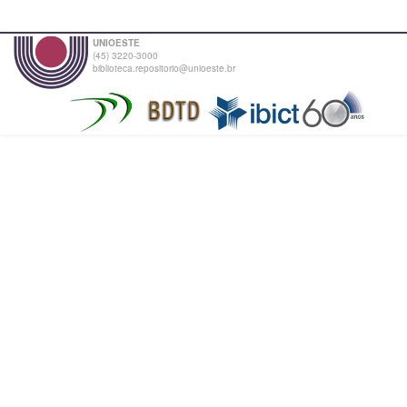
UNIOESTE
(45) 3220-3000
biblioteca.repositorio@unioeste.br