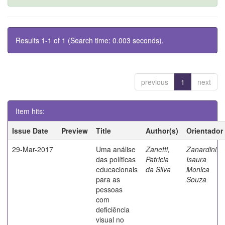
Results 1-1 of 1 (Search time: 0.003 seconds).
previous
1
next
Item hits:
Issue Date
Preview
Title
Author(s)
Orientador
29-Mar-2017
Uma análise
Zanetti,
Zanardini,
das políticas
Patricia
Isaura
educacionais
da Silva
Monica
para as
Souza
pessoas
com
deficiência
visual no