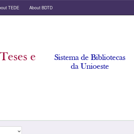
out TEDE
About BDTD