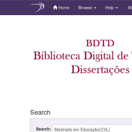
Home
Browse
Help
Ab
Skip
navigation
Search
Search: