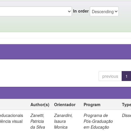
In order
previous
1
Author(s)
Orientador
Program
Typ
 educacionais
Zanetti,
Zanardini,
Programa de
Diss
ência visual
Patricia
Isaura
Pós-Graduação
da Silva
Monica
em Educação