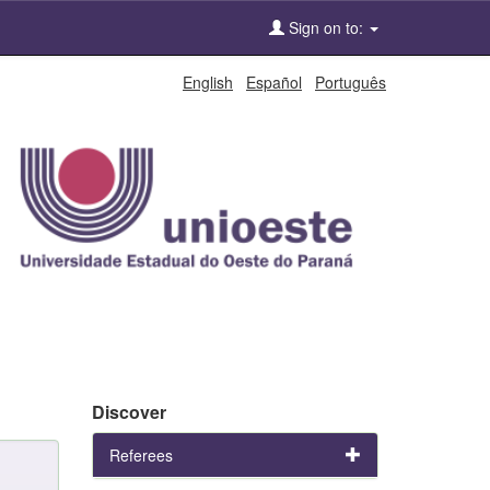
Sign on to:
English
Español
Português
Discover
Referees