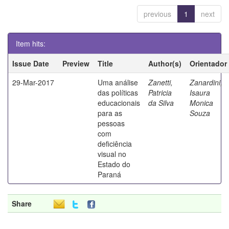
previous
1
next
Item hits:
Issue Date
Preview
Title
Author(s)
Orientador
29-Mar-2017
Uma análise
Zanetti,
Zanardini,
das políticas
Patricia
Isaura
educacionais
da Silva
Monica
para as
Souza
pessoas
com
deficiência
visual no
Estado do
Paraná
Share