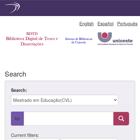
Skip
English
Español
Português
navigation
Search
Search:
for
Current filters: