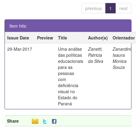
previous
1
next
Item hits:
Issue Date
Preview
Title
Author(s)
Orientador
29-Mar-2017
Uma análise
Zanetti,
Zanardini,
das políticas
Patricia
Isaura
educacionais
da Silva
Monica
para as
Souza
pessoas
com
deficiência
visual no
Estado do
Paraná
Share