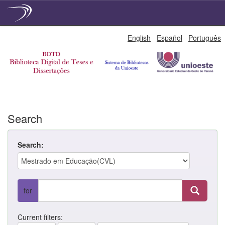
Skip
English
Español
Português
navigation
Search
Search:
for
Current filters: