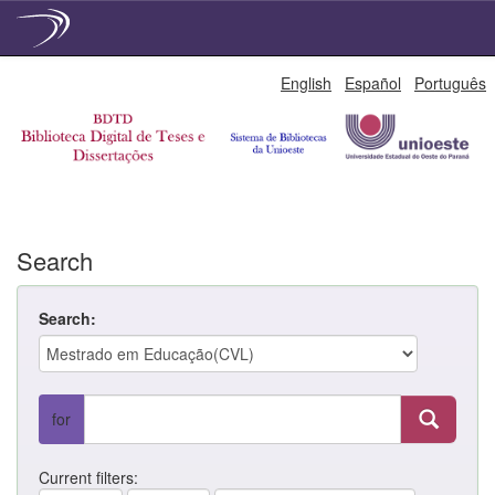
Skip
English
Español
Português
navigation
Search
Search:
for
Current filters: