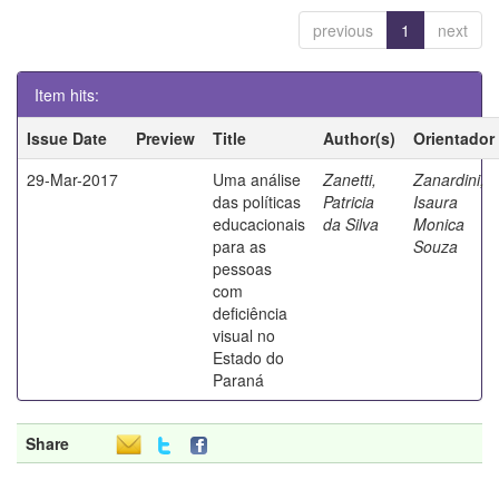
previous
1
next
Item hits:
Issue Date
Preview
Title
Author(s)
Orientador
29-Mar-2017
Uma análise
Zanetti,
Zanardini,
das políticas
Patricia
Isaura
educacionais
da Silva
Monica
para as
Souza
pessoas
com
deficiência
visual no
Estado do
Paraná
Share