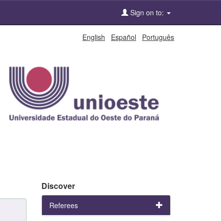
Sign on to:
English
Español
Português
Discover
Referees