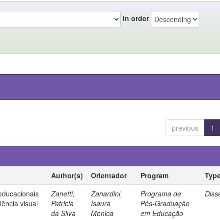
In order
previous
1
Author(s)
Orientador
Program
Typ
 educacionais
Zanetti,
Zanardini,
Programa de
Diss
ência visual
Patricia
Isaura
Pós-Graduação
da Silva
Monica
em Educação