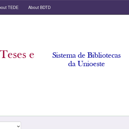
out TEDE
About BDTD