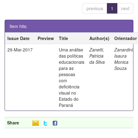
previous
1
next
Item hits:
Issue Date
Preview
Title
Author(s)
Orientador
29-Mar-2017
Uma análise
Zanetti,
Zanardini,
das políticas
Patricia
Isaura
educacionais
da Silva
Monica
para as
Souza
pessoas
com
deficiência
visual no
Estado do
Paraná
Share