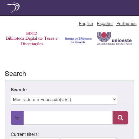
Skip
English
Español
Português
navigation
Search
Search:
for
Current filters: