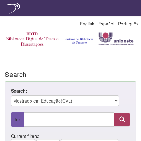
Skip
English
Español
Português
navigation
Search
Search:
for
Current filters: