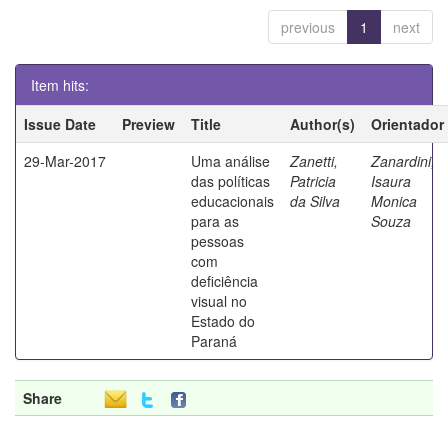
previous
1
next
Item hits:
Issue Date
Preview
Title
Author(s)
Orientador
29-Mar-2017
Uma análise
Zanetti,
Zanardini,
das políticas
Patricia
Isaura
educacionais
da Silva
Monica
para as
Souza
pessoas
com
deficiência
visual no
Estado do
Paraná
Share