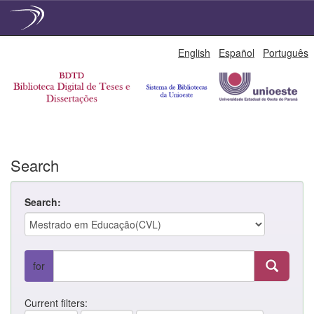
Skip
English
Español
Português
navigation
Search
Search:
for
Current filters: