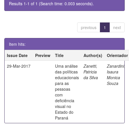
Results 1-1 of 1 (Search time: 0.003 seconds).
previous
1
next
Item hits:
Issue Date
Preview
Title
Author(s)
Orientador
29-Mar-2017
Uma análise
Zanetti,
Zanardini,
das políticas
Patricia
Isaura
educacionais
da Silva
Monica
para as
Souza
pessoas
com
deficiência
visual no
Estado do
Paraná