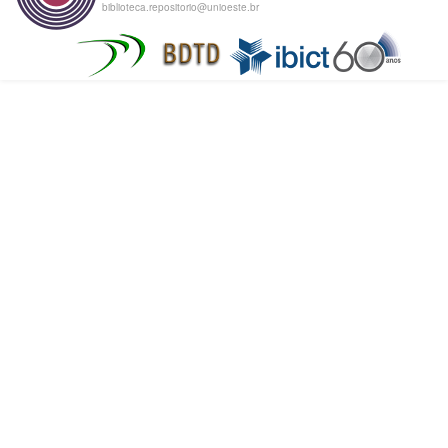
biblioteca.repositorio@unioeste.br