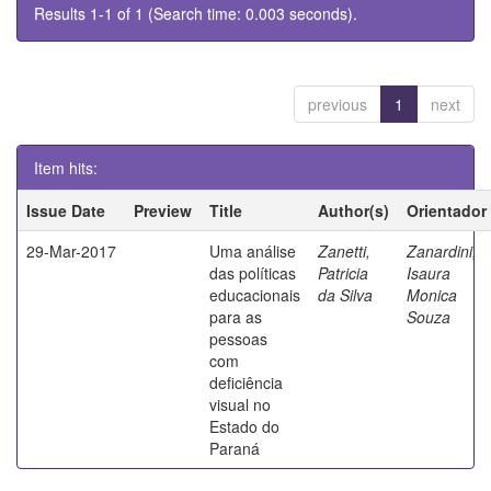
Results 1-1 of 1 (Search time: 0.003 seconds).
previous
1
next
Item hits:
Issue Date
Preview
Title
Author(s)
Orientador
29-Mar-2017
Uma análise
Zanetti,
Zanardini,
das políticas
Patricia
Isaura
educacionais
da Silva
Monica
para as
Souza
pessoas
com
deficiência
visual no
Estado do
Paraná