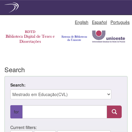
Skip
English
Español
Português
navigation
Search
Search:
for
Current filters: