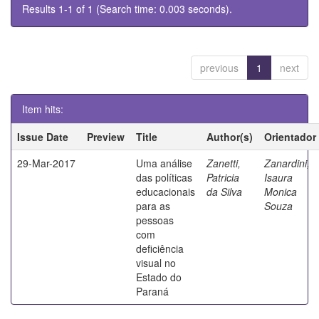
Results 1-1 of 1 (Search time: 0.003 seconds).
previous
1
next
Item hits:
Issue Date
Preview
Title
Author(s)
Orientador
29-Mar-2017
Uma análise
Zanetti,
Zanardini,
das políticas
Patricia
Isaura
educacionais
da Silva
Monica
para as
Souza
pessoas
com
deficiência
visual no
Estado do
Paraná