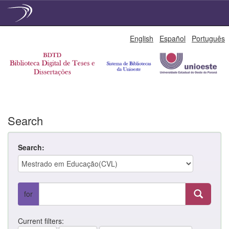
Skip
English
Español
Português
navigation
Search
Search:
for
Current filters: