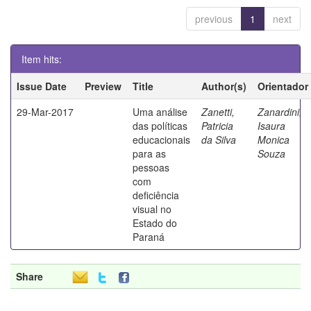
previous
1
next
Item hits:
Issue Date
Preview
Title
Author(s)
Orientador
29-Mar-2017
Uma análise
Zanetti,
Zanardini,
das políticas
Patricia
Isaura
educacionais
da Silva
Monica
para as
Souza
pessoas
com
deficiência
visual no
Estado do
Paraná
Share