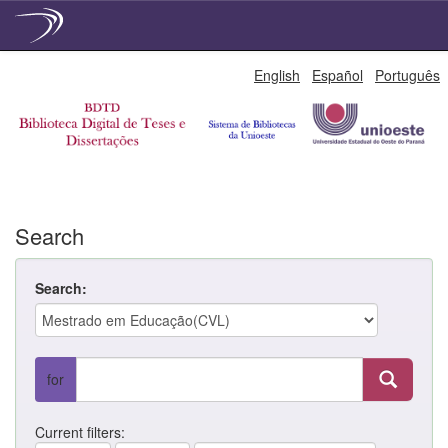
Skip
English
Español
Português
navigation
Search
Search:
for
Current filters: