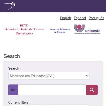
Skip
English
Español
Português
navigation
Search
Search:
for
Current filters: