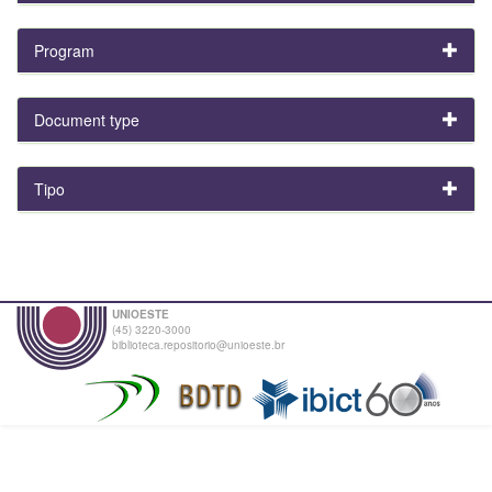
Program
Document type
Tipo
UNIOESTE
(45) 3220-3000
biblioteca.repositorio@unioeste.br